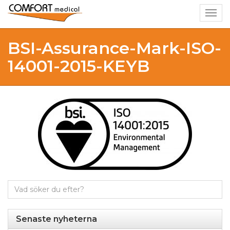
Togg
navig
BSI-Assurance-Mark-ISO-
14001-2015-KEYB
Sök
efter:
Senaste nyheterna