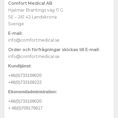
Comfort Medical AB
Hjalmar Brantings väg 11 G
SE – 261 43 Landskrona
Sverige
E-mail:
info@comfortmedical.se
Order och förfrågningar skickas till E-mail:
info@comfortmedical.se
Kundtjänst:
+46(0)733109020
+46(0)733108222
Ekonomi/administration:
+46(0)733109020
+ 46(0)709179617