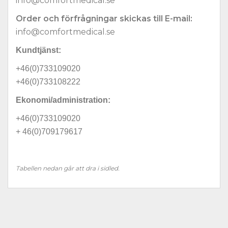
info@comfortmedical.se
Order och förfrågningar skickas till E-mail:
info@comfortmedical.se
Kundtjänst:
+46(0)733109020
+46(0)733108222
Ekonomi/administration:
+46(0)733109020
+ 46(0)709179617
Tabellen nedan går att dra i sidled.