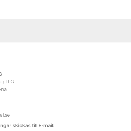
B
äg 11 G
ona
l.se
gar skickas till E-mail: