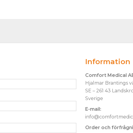
Information
Comfort Medical A
Hjalmar Brantings v
SE – 261 43 Landskr
Sverige
E-mail:
info@comfortmedica
Order och förfrågnin