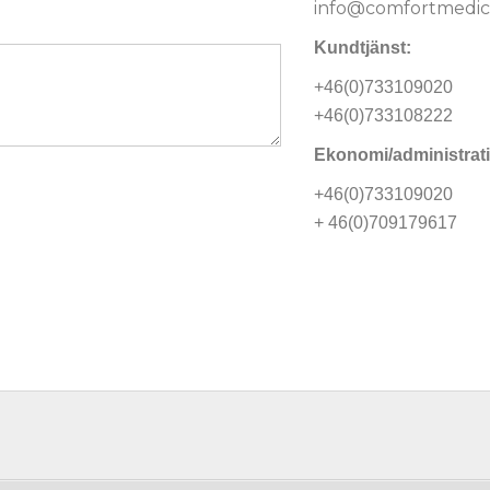
info@comfortmedica
Kundtjänst:
+46(0)733109020
+46(0)733108222
Ekonomi/administrat
+46(0)733109020
+ 46(0)709179617