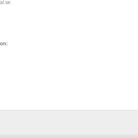
l.se
ion: