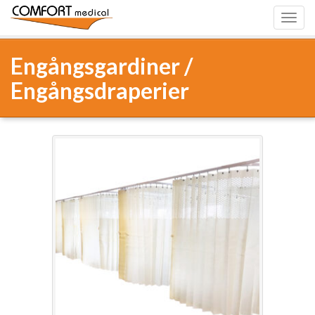
Toggl
navig
Engångsgardiner /
Engångsdraperier