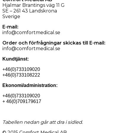
Hjalmar Brantings väg 11 G
SE – 261 43 Landskrona
Sverige
E-mail:
info@comfortmedical.se
Order och förfrågningar skickas till E-mail:
info@comfortmedical.se
Kundtjänst:
+46(0)733109020
+46(0)733108222
Ekonomi/administration:
+46(0)733109020
+ 46(0)709179617
Tabellen nedan går att dra i sidled.
© 2015 Comfort Medical AB.