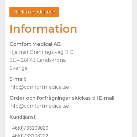
Information
Comfort Medical AB
Hjalmar Brantings väg 11 G
SE – 261 43 Landskrona
Sverige
E-mail:
info@comfortmedical.se
Order och förfrågningar skickas till E-mail:
info@comfortmedical.se
Kundtjänst:
+46(0)733109020
+46(0)733108222