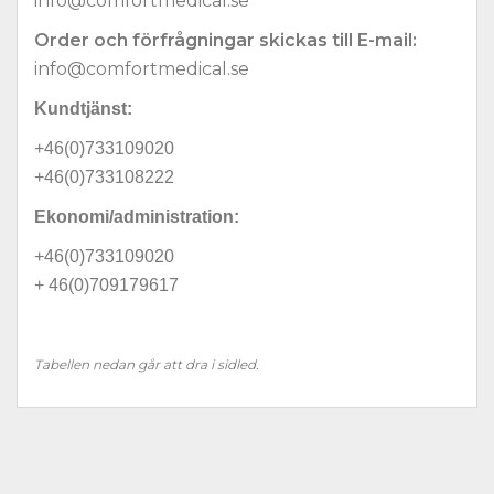
info@comfortmedical.se
Order och förfrågningar skickas till E-mail:
info@comfortmedical.se
Kundtjänst:
+46(0)733109020
+46(0)733108222
Ekonomi/administration:
+46(0)733109020
+ 46(0)709179617
Tabellen nedan går att dra i sidled.