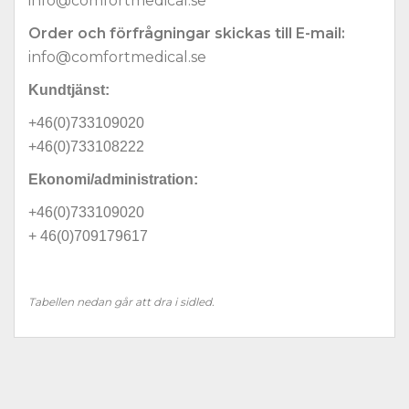
info@comfortmedical.se
Order och förfrågningar skickas till E-mail:
info@comfortmedical.se
Kundtjänst:
+46(0)733109020
+46(0)733108222
Ekonomi/administration:
+46(0)733109020
+ 46(0)709179617
Tabellen nedan går att dra i sidled.