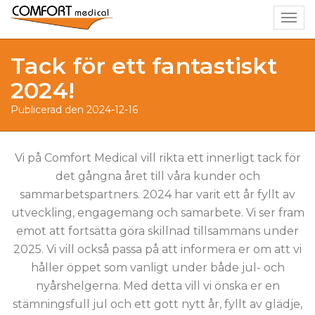
Togg
navig
Tack för ett fantastiskt
2024!
Publicerad den 2024-12-16
Vi på Comfort Medical vill rikta ett innerligt tack för
det gångna året till våra kunder och
sammarbetspartners. 2024 har varit ett år fyllt av
utveckling, engagemang och samarbete. Vi ser fram
emot att fortsätta göra skillnad tillsammans under
2025. Vi vill också passa på att informera er om att vi
håller öppet som vanligt under både jul- och
nyårshelgerna. Med detta vill vi önska er en
stämningsfull jul och ett gott nytt år, fyllt av glädje,