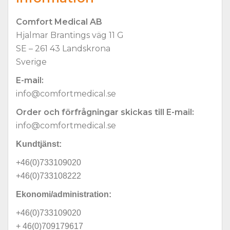
Comfort Medical AB
Hjalmar Brantings väg 11 G
SE – 261 43 Landskrona
Sverige
E-mail:
info@comfortmedical.se
Order och förfrågningar skickas till E-mail:
info@comfortmedical.se
Kundtjänst:
+46(0)733109020
+46(0)733108222
Ekonomi/administration:
+46(0)733109020
+ 46(0)709179617