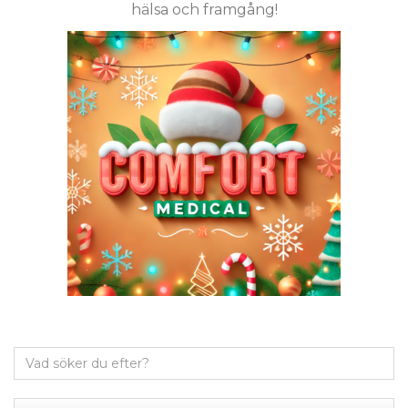
hälsa och framgång!
Sök
efter: