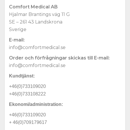
Comfort Medical AB
Hjalmar Brantings väg 11 G
SE – 261 43 Landskrona
Sverige
E-mail:
info@comfortmedical.se
Order och förfrågningar skickas till E-mail:
info@comfortmedical.se
Kundtjänst:
+46(0)733109020
+46(0)733108222
Ekonomi/administration:
+46(0)733109020
+ 46(0)709179617