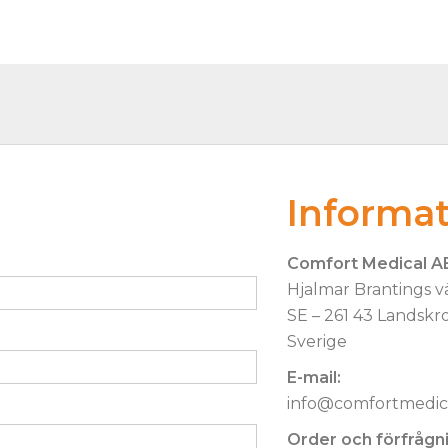
Informa
Comfort Medical A
Hjalmar Brantings v
SE – 261 43 Landskr
Sverige
E-mail:
info@comfortmedica
Order och förfrågnin