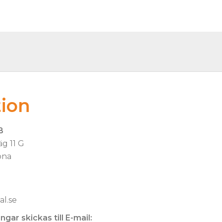
tion
B
äg 11 G
ona
l.se
gar skickas till E-mail: