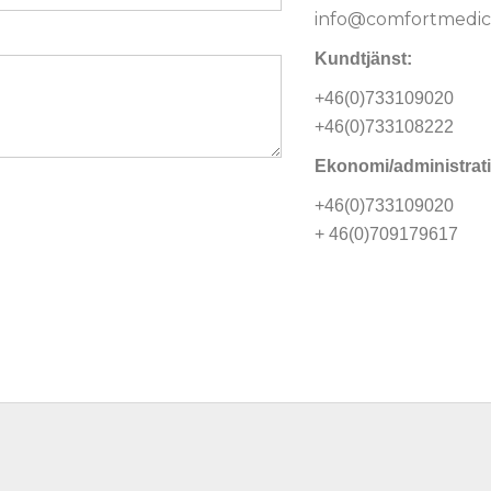
info@comfortmedica
Kundtjänst:
+46(0)733109020
+46(0)733108222
Ekonomi/administrat
+46(0)733109020
+ 46(0)709179617