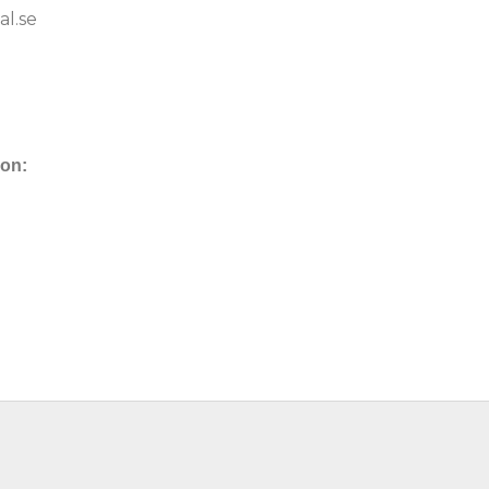
l.se
ion: